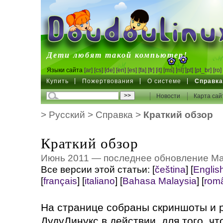
DoudouLinux
Дети любят такой компьютер!
Языки сайта
[ar]
[cs]
[de]
[en]
[es]
[fa]
[fr]
[it]
[ms]
[nl]
[pt]
[pt_br]
[ro]
Купить
Пожертвования
О системе
Справк
Новости
Карта сай
>
Русский
>
Справка
>
Краткий обзор
Краткий обзор
Июнь 2011 — последнее обновление Ма
Все версии этой статьи:
[
čeština
]
[
Englis
[
français
]
[
italiano
]
[
Bahasa Malaysia
]
[
rom
На странице собраны скриншоты и 
ДудуЛинукс в действии, для того, ч