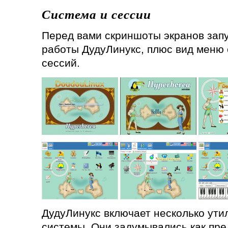
Система и сессии
Перед вами скриншоты экранов зап
работы ДудуЛинукс, плюс вид меню 
сессий.
ДудуЛинукс включает несколько ути
системы. Они задумывались как пре