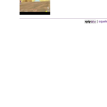
|
squel