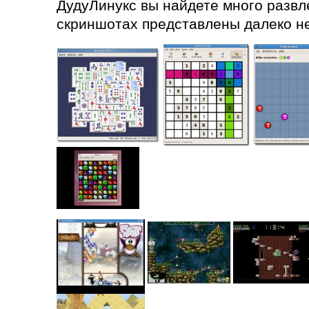
ДудуЛинукс вы найдете много развле
скриншотах представлены далеко не