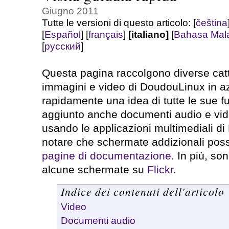
Giugno 2011
Tutte le versioni di questo articolo:
[
čeština
[
Español
]
[
français
]
[italiano]
[
Bahasa Mal
[
русский
]
Questa pagina raccolgono diverse cat
immagini e video di DoudouLinux in az
rapidamente una idea di tutte le sue f
aggiunto anche documenti audio e vide
usando le applicazioni multimediali di
notare che schermate addizionali poss
pagine di documentazione
. In più, so
alcune schermate su
Flickr
.
Indice dei contenuti dell'articolo
Video
Documenti audio