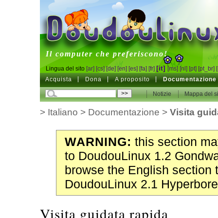
DoudouLinux
Il computer che preferiscono!
[it]
Lingua del sito
[ar]
[cs]
[de]
[en]
[es]
[fa]
[fr]
[ms]
[nl]
[pt]
[pt_br]
Acquista
Dona
A proposito
Documentazione
Notizie
Mappa del si
>
Italiano
>
Documentazione
>
Visita guid
WARNING:
this section may
to DoudouLinux 1.2 Gondwa
browse the English section 
DoudouLinux 2.1 Hyperbore
Visita guidata rapida