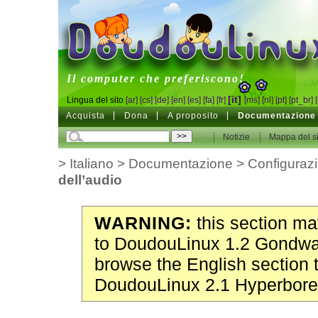
DoudouLinux
Il computer che preferiscono!
[it]
Lingua del sito
[ar]
[cs]
[de]
[en]
[es]
[fa]
[fr]
[ms]
[nl]
[pt]
[pt_br]
Acquista
Dona
A proposito
Documentazione
Notizie
Mappa del si
>
Italiano
>
Documentazione
>
Configuraz
dell’audio
WARNING:
this section may
to DoudouLinux 1.2 Gondwa
browse the English section 
DoudouLinux 2.1 Hyperbore