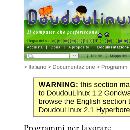
DoudouLinux
Il computer che preferiscono!
[it]
Lingua del sito
[ar]
[cs]
[de]
[en]
[es]
[fa]
[fr]
[ms]
[nl]
[pt]
[pt_br]
Acquista
Dona
A proposito
Documentazione
Notizie
Mappa del si
>
Italiano
>
Documentazione
>
Programmi
WARNING:
this section may
to DoudouLinux 1.2 Gondwa
browse the English section 
DoudouLinux 2.1 Hyperbore
Programmi per lavorare