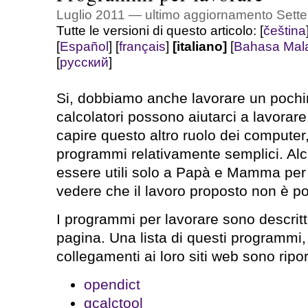
Luglio 2011 — ultimo aggiornamento Sett
Tutte le versioni di questo articolo:
[
čeština
[
Español
]
[
français
]
[italiano]
[
Bahasa Mal
[
русский
]
Si, dobbiamo anche lavorare un pochin
calcolatori possono aiutarci a lavorare.
capire questo altro ruolo dei computer,
programmi relativamente semplici. Alc
essere utili solo a Papà e Mamma per
vedere che il lavoro proposto non è poi 
I programmi per lavorare sono descrit
pagina. Una lista di questi programmi,
collegamenti ai loro siti web sono ripor
opendict
gcalctool