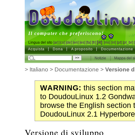
DoudouLinux
Il computer che preferiscono!
[it]
Lingua del sito
[ar]
[cs]
[de]
[en]
[es]
[fa]
[fr]
[ms]
[nl]
[pt]
[pt_br]
Acquista
Dona
A proposito
Documentazione
Notizie
Mappa del si
>
Italiano
>
Documentazione
>
Versione d
WARNING:
this section may
to DoudouLinux 1.2 Gondwa
browse the English section 
DoudouLinux 2.1 Hyperbore
Versione di sviluppo