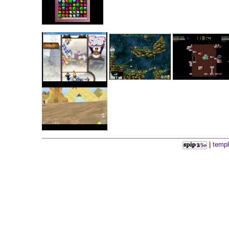
|
templ