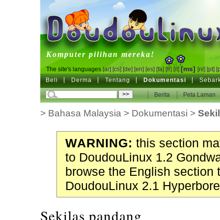
DoudouLinux
Komputer pilihan mereka!
[ms]
The site's languages
[ar]
[cs]
[de]
[en]
[es]
[fa]
[fr]
[it]
[nl]
[pt]
[
Beli
Derma
Tentang
Dokumentasi
Sebar
Berita
Peta Laman
>
Bahasa Malaysia
>
Dokumentasi
>
Seki
WARNING:
this section may
to DoudouLinux 1.2 Gondwa
browse the English section 
DoudouLinux 2.1 Hyperbore
Sekilas pandang