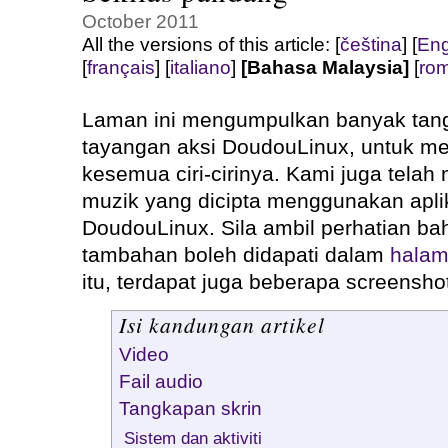
October 2011
All the versions of this article:
[
čeština
]
[
Eng
[
français
]
[
italiano
]
[Bahasa Malaysia]
[
ro
Laman ini mengumpulkan banyak tang
tayangan aksi DoudouLinux, untuk me
kesemua ciri-cirinya. Kami juga telah
muzik yang dicipta menggunakan apli
DoudouLinux. Sila ambil perhatian b
tambahan boleh didapati dalam
halam
itu, terdapat juga beberapa screensho
Isi kandungan artikel
Video
Fail audio
Tangkapan skrin
Sistem dan aktiviti