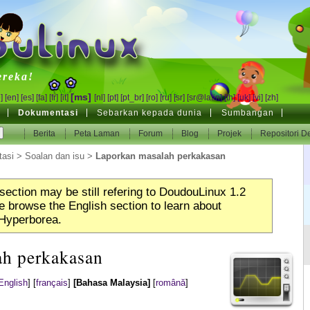
inux
ereka!
[ms]
]
[en]
[es]
[fa]
[fr]
[it]
[nl]
[pt]
[pt_br]
[ro]
[ru]
[sr]
[sr@latin]
[th]
[uk]
[vi]
[zh]
Dokumentasi
Sebarkan kepada dunia
Sumbangan
Berita
Peta Laman
Forum
Blog
Projek
Repositori D
asi
>
Soalan dan isu
>
Laporkan masalah perkakasan
section may be still refering to DoudouLinux 1.2
 browse the English section to learn about
Hyperborea.
ah perkakasan
English
]
[
français
]
[Bahasa Malaysia]
[
română
]