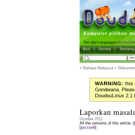
DoudouL
Komputer pilihan m
The site's languages
[ar]
[cs]
[de
Beli
Derma
Tentang
>
Bahasa Malaysia
>
Dokument
WARNING:
this 
Gondwana. Please
DoudouLinux 2.1 
Laporkan masal
October 2011
All the versions of this article:
[
[
русский
]