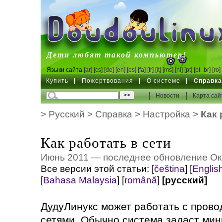
DoudouLinux
Дети любят такой компьютер!
Языки сайта
[ar]
[cs]
[de]
[en]
[es]
[fa]
[fr]
[it]
[ms]
[nl]
[pt]
[pt_br]
[ro]
Купить
Пожертвования
О системе
Справк
Новости
Карта сай
>
Русский
>
Справка
>
Настройка
>
Как 
Как работать в сети
Июнь 2011 — последнее обновление Ок
Все версии этой статьи:
[
čeština
]
[
Englis
[
Bahasa Malaysia
]
[
română
]
[русский]
ДудуЛинукс может работать с пров
сетями. Обычно система задаст мин