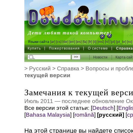
DoudouLinux
Дети любят такой компьютер!
Языки сайта
[ar]
[cs]
[de]
[en]
[es]
[fa]
[fr]
[it]
[ms]
[nl]
[pt]
[pt_br]
[ro]
Купить
Пожертвования
О системе
Справк
Новости
Карта сай
>
Русский
>
Справка
>
Вопросы и пробл
текущей версии
Замечания к текущей верс
Июль 2011 — последнее обновление Ок
Все версии этой статьи:
[
Deutsch
]
[
Engli
[
Bahasa Malaysia
]
[
română
]
[русский]
[
ср
На этой странице вы найдете списо