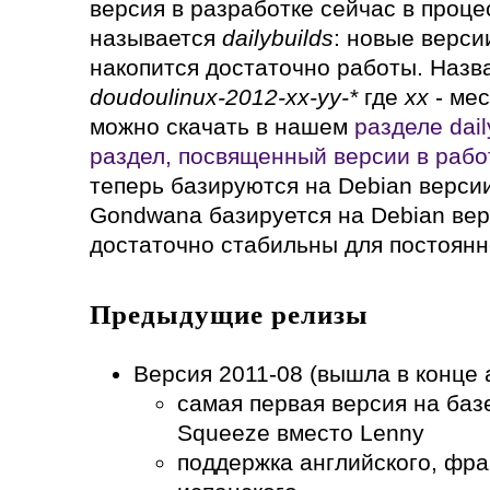
версия в разработке сейчас в проце
называется
dailybuilds
: новые верси
накопится достаточно работы. Назв
doudoulinux-2012-xx-yy-*
где
xx
- мес
можно скачать в нашем
разделе dail
раздел, посвященный версии в рабо
теперь базируются на Debian верси
Gondwana базируется на Debian вер
достаточно стабильны для постоянн
Предыдущие релизы
Версия 2011-08 (вышла в конце а
самая первая версия на баз
Squeeze вместо Lenny
поддержка английского, фран