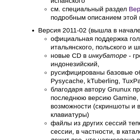
испанского
см. специальный раздел
Вер
подробным описанием этой 
Версия 2011-02 (вышла в начале
официальная поддержка голл
итальянского, польского и ш
новые CD в
инкубаторе
- гр
индонезийский,
русифицированы базовые об
Pysycache, kTuberling, TuxPa
благодаря автору Gnunux п
последнюю версию Gamine, 
возможности (скриншоты и 
клавиатуры)
файлы из других сессий теп
сессии, в частности, в катал
лежит все, что нарисовано в