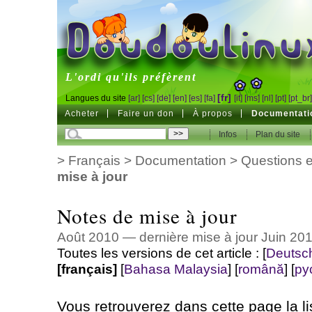
DoudouLinux
L'ordi qu'ils préfèrent
[fr]
Langues du site
[ar]
[cs]
[de]
[en]
[es]
[fa]
[it]
[ms]
[nl]
[pt]
[pt_br
Acheter
Faire un don
À propos
Documentati
Infos
Plan du site
>
Français
>
Documentation
>
Questions 
mise à jour
Notes de mise à jour
Août 2010 — dernière mise à jour Juin 20
Toutes les versions de cet article :
[
Deutsc
[français]
[
Bahasa Malaysia
]
[
română
]
[
ру
Vous retrouverez dans cette page la li