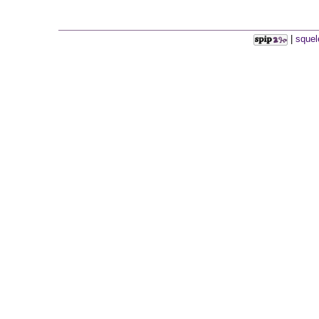
|
squel