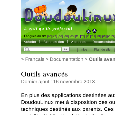
DoudouLinux
L'ordi qu'ils préfèrent
[fr]
Langues du site
[ar]
[cs]
[de]
[en]
[es]
[fa]
[it]
[ms]
[nl]
[pt]
[pt_br
Acheter
Faire un don
À propos
Documentati
Infos
Plan du site
>
Français
>
Documentation
>
Outils ava
Outils avancés
Dernier ajout : 16 novembre 2013.
En plus des applications destinées au
DoudouLinux met à disposition des out
techniques destinés aux parents. Ces 