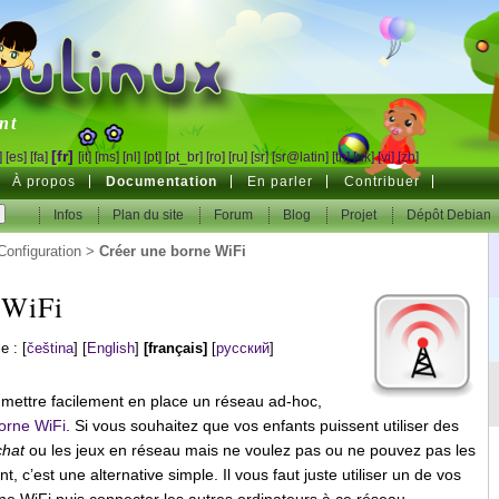
inux
nt
[fr]
]
[es]
[fa]
[it]
[ms]
[nl]
[pt]
[pt_br]
[ro]
[ru]
[sr]
[sr@latin]
[th]
[uk]
[vi]
[zh]
À propos
Documentation
En parler
Contribuer
Infos
Plan du site
Forum
Blog
Projet
Dépôt Debian
Configuration
>
Créer une borne WiFi
 WiFi
le :
[
čeština
]
[
English
]
[français]
[
русский
]
mettre facilement en place un réseau ad-hoc,
orne WiFi
. Si vous souhaitez que vos enfants puissent utiliser des
chat
ou les jeux en réseau mais ne voulez pas ou ne pouvez pas les
, c’est une alternative simple. Il vous faut juste utiliser un de vos
rne WiFi puis connecter les autres ordinateurs à ce réseau