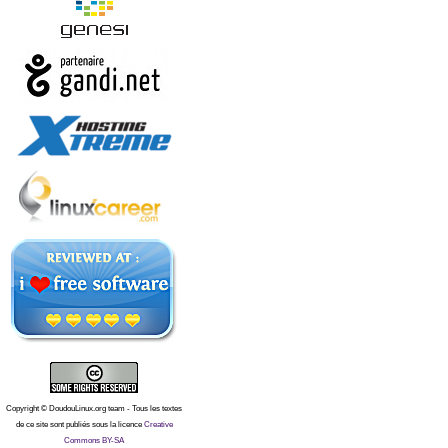
Copyright © DoudouLinux.org team - Tous les textes
de ce site sont publiés sous la licence
Creative
Commons BY-SA