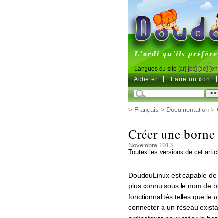
DoudouL
L'ordi qu'ils préfère
Langues du site
[ar]
[cs]
[de]
[en
Acheter
Faire un don
>
Français
>
Documentation
>
Créer une borne
Novembre 2013
Toutes les versions de cet artic
DoudouLinux est capable de 
plus connu sous le nom de
b
fonctionnalités telles que le
t
connecter à un réseau existant
ordinateurs pour créer la bo