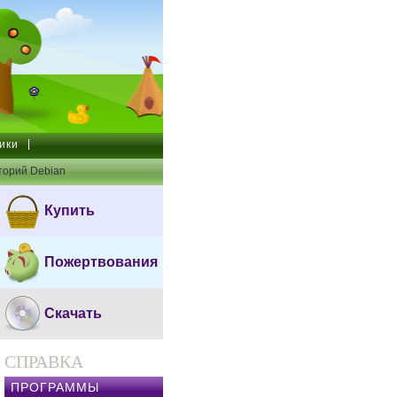
ики
торий Debian
Купить
Пожертвования
Скачать
СПРАВКА
ПРОГРАММЫ