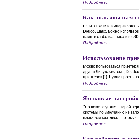
Подробнее…
Как пользоваться 
Если вы хотите импортировать
DoudouLinux, можно использов
памяти от фотоаппаратов ( SD, CF
Подробнее…
Использование при
Можно пользоваться принтерам
другая Линукс-система, Doudo
принтеров [1]. Нужно просто под
Подробнее…
Языковые настройк
Это новая функция второй вер
системы по умолчанию не запом
языки компакт-диска, потому что
Подробнее…
Как работать в сет