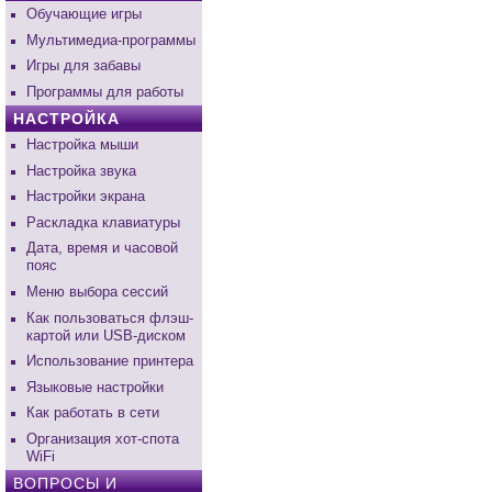
Обучающие игры
Мультимедиа-программы
Игры для забавы
Программы для работы
НАСТРОЙКА
Настройка мыши
Настройка звука
Настройки экрана
Раскладка клавиатуры
Дата, время и часовой
пояс
Меню выбора сессий
Как пользоваться флэш-
картой или USB-диском
Использование принтера
Языковые настройки
Как работать в сети
Организация хот-спота
WiFi
ВОПРОСЫ И