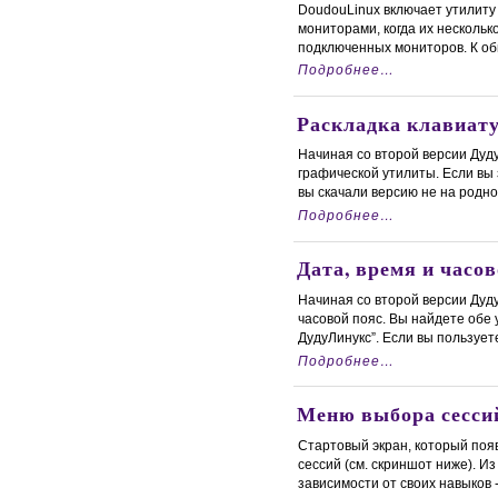
DoudouLinux включает утилиту
мониторами, когда их нескольк
подключенных мониторов. К обы
Подробнее…
Раскладка клавиат
Начиная со второй версии Дуд
графической утилиты. Если вы
вы скачали версию не на родном 
Подробнее…
Дата, время и часов
Начиная со второй версии Дуд
часовой пояс. Вы найдете обе 
ДудуЛинукс”. Если вы пользуетес
Подробнее…
Меню выбора сесси
Стартовый экран, который поя
сессий (см. скриншот ниже). И
зависимости от своих навыков - 