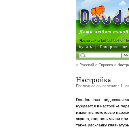
DoudouL
Дети любят такой
Языки сайта
[ar]
[cs]
[de]
[en]
[e
Купить
Пожертвовани
>
Русский
>
Справка
>
Настр
Настройка
Последнее обновление : 1 ноя
DoudouLinux предназначена
нуждается в настройке пер
изменить некоторые парам
экрана, скорость мыши или 
также раскладку клавиатуры