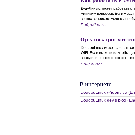
ДудуЛинукс может работать с 
минимум вопросов. Если у вас 
всяких вопросов. Если вы пробуе
Подробнее…
Организация хот-сп
DoudouLinux может создать се
WiFi. Если вы хотите, чтобы де
выходили во внешнюю сеть, есть 
Подробнее…
В интернете
DoudouLinux @identi.ca (Eng
DoudouLinux dev’s blog (Eng