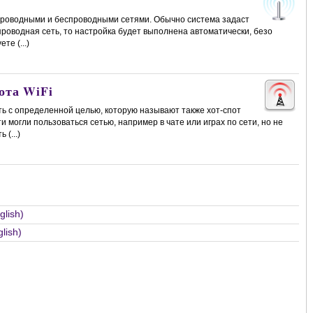
проводными и беспроводными сетями. Обычно система задаст
проводная сеть, то настройка будет выполнена автоматически, безо
те (...)
ота WiFi
ть с определенной целью, которую называют также хот-спот
ти могли пользоваться сетью, например в чате или играх по сети, но не
(...)
lish)
lish)