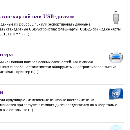
флэш-картой или USB-диском
 данные из DoudouLinux или экспортировать данные в
ать стандартные USB-устройства: флэш-карты, USB-диски и даже карты
, XD и т.п.). (...)
нтера
и из DoudouLinux без особых сложностей. Как и любая
uLinux способен автоматически обнаружить и настроить более тысячи
ключить принтер к (...)
и
сии ДудуЛинукс - изменяемые языковые настройки: язык
инается при загрузке с компакт-диска предлагаются на выбор только
 все остальные (...)
и