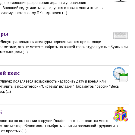
 для изменения разрешения экрана и управления
о. Внешний вид утилиты варьируется в зависимости от числа
чному настольному ПК подключен (...)
уры
уЛинукс раскладка клавиатуры переключается при помощи
 заметили, что не можете набрать на вашей клавиатуре нужные буквы или
языке, вам (...)
ой пояс
уЛинукс появляется возможность настроить дату и время или
утилиты в подкатегории“Система” вкладки “Параметры” сессии “Весь
ь (...)
й
вляется по окончании загрузки DoudouLinux, называется меню
з этого меню ребенок может выбрать занятия различной трудности в
от простых (...)