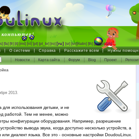
inux
 компьютер!
[ru]
s]
[fa]
[fr]
[it]
[ms]
[nl]
[pt]
[pt_br]
[ro]
[sr]
[sr@latin]
[th]
[uk]
[vi]
[zh]
я
О системе
Справка
Расскажите всем
Нужны помощн
Новости
Карта сайта
Форум
Blog
Проект
Репози
ойка
бря 2013.
 для использования детьми, и не
ед работой. Тем не менее, можно
етры конфигурации оборудования. Например, разрешение
устройство вывода звука, когда доступно несколько устройств, а
 или диалект языка. Все это - основные настройки DoudouLinux.