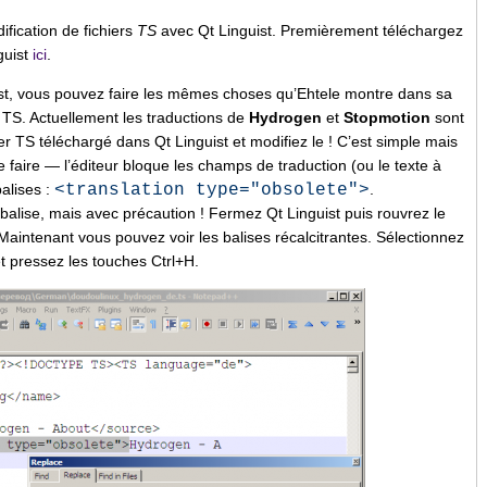
fication de fichiers
TS
avec Qt Linguist. Premièrement téléchargez
guist
ici
.
uist, vous pouvez faire les mêmes choses qu’Ehtele montre dans sa
TS. Actuellement les traductions de
Hydrogen
et
Stopmotion
sont
er TS téléchargé dans Qt Linguist et modifiez le ! C’est simple mais
 faire — l’éditeur bloque les champs de traduction (ou le texte à
balises :
<translation type="obsolete">
.
alise, mais avec précaution ! Fermez Qt Linguist puis rouvrez le
 Maintenant vous pouvez voir les balises récalcitrantes. Sélectionnez
t pressez les touches Ctrl+H.