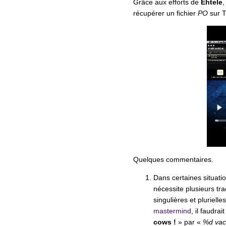
Grâce aux efforts de
Ehtele
,
récupérer un fichier
PO
sur T
Quelques commentaires.
Dans certaines situati
nécessite plusieurs tr
singulières et pluriel
mastermind
, il faudra
cows !
» par «
%d vac