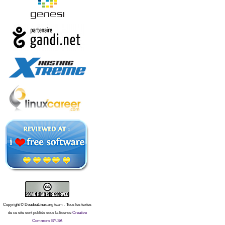
Copyright © DoudouLinux.org team - Tous les textes
de ce site sont publiés sous la licence
Creative
Commons BY-SA