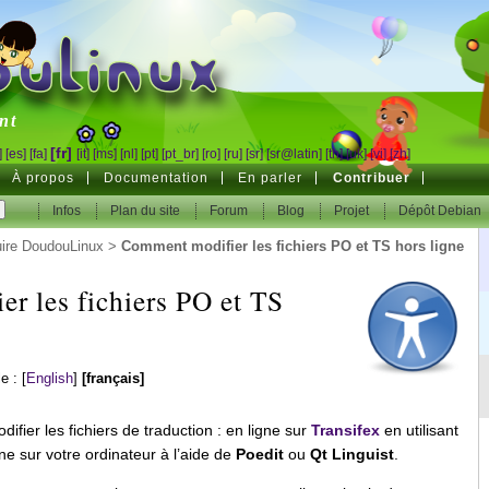
inux
nt
[fr]
]
[es]
[fa]
[it]
[ms]
[nl]
[pt]
[pt_br]
[ro]
[ru]
[sr]
[sr@latin]
[th]
[uk]
[vi]
[zh]
À propos
Documentation
En parler
Contribuer
Infos
Plan du site
Forum
Blog
Projet
Dépôt Debian
uire DoudouLinux
>
Comment modifier les fichiers PO et TS hors ligne
r les fichiers PO et TS
le :
[
English
]
[français]
ifier les fichiers de traduction : en ligne sur
Transifex
en utilisant
igne sur votre ordinateur à l’aide de
Poedit
ou
Qt Linguist
.