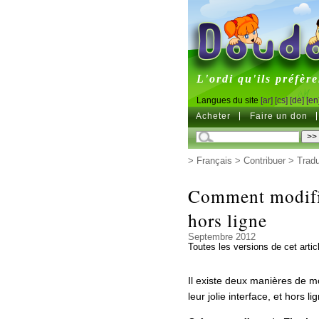
DoudouL
L'ordi qu'ils préfère
Langues du site
[ar]
[cs]
[de]
[en
Acheter
Faire un don
>
Français
>
Contribuer
>
Trad
Comment modifie
hors ligne
Septembre 2012
Toutes les versions de cet artic
Il existe deux manières de mod
leur jolie interface, et hors l