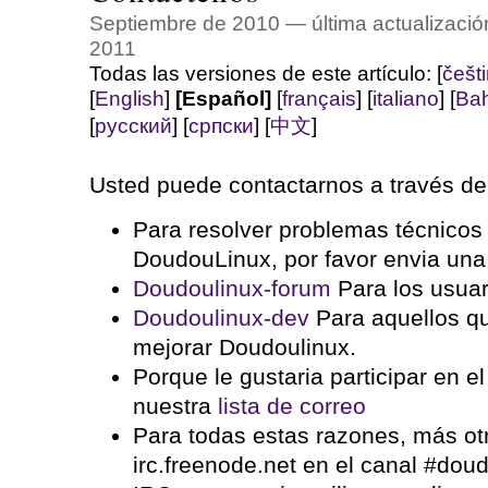
Septiembre de 2010 — última actualizació
2011
Todas las versiones de este artículo:
[
češt
[
English
]
[Español]
[
français
]
[
italiano
]
[
Bah
[
русский
]
[
српски
]
[
中文
]
Usted puede contactarnos a través de 
Para resolver problemas técnicos 
DoudouLinux, por favor envia un
Doudoulinux-forum
Para los usuar
Doudoulinux-dev
Para aquellos q
mejorar Doudoulinux.
Porque le gustaria participar en el
nuestra
lista de correo
Para todas estas razones, más otr
irc.freenode.net en el canal #doud