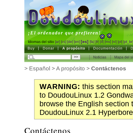
DoudouLinux
¡El ordenador que prefieren!
[es]
Idiomas del sitio
[ar]
[cs]
[de]
[en]
[fa]
[fr]
[it]
[ms]
[nl]
[pt]
[pt_br
Buy
Donar
A propósito
Documentación
D
Noticias
Mapa del si
>
Español
>
A propósito
>
Contáctenos
WARNING:
this section may
to DoudouLinux 1.2 Gondwa
browse the English section 
DoudouLinux 2.1 Hyperbore
Contáctenos