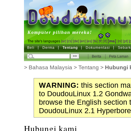
DoudouLinux
Komputer pilihan mereka!
[ms]
The site's languages
[ar]
[cs]
[de]
[en]
[es]
[fa]
[fr]
[it]
[nl]
[pt]
[
Beli
Derma
Tentang
Dokumentasi
Sebark
Berita
Peta Laman
>
Bahasa Malaysia
>
Tentang
>
Hubungi 
WARNING:
this section may
to DoudouLinux 1.2 Gondwa
browse the English section 
DoudouLinux 2.1 Hyperbore
Hubungi kami