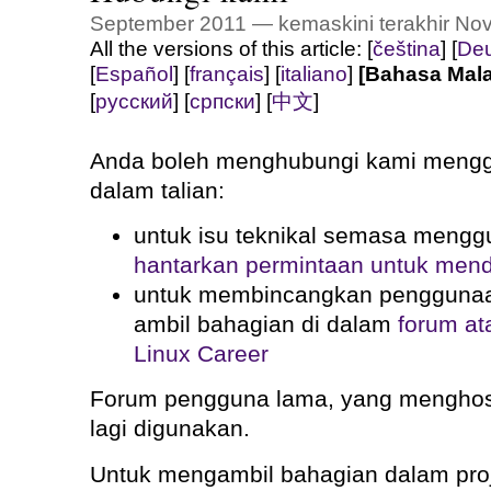
September 2011 — kemaskini terakhir No
All the versions of this article:
[
čeština
]
[
Deu
[
Español
]
[
français
]
[
italiano
]
[Bahasa Mala
[
русский
]
[
српски
]
[
中文
]
Anda boleh menghubungi kami mengg
dalam talian:
untuk isu teknikal semasa mengg
hantarkan permintaan untuk men
untuk membincangkan penggunaan
ambil bahagian di dalam
forum ata
Linux Career
Forum pengguna lama, yang mengho
lagi digunakan.
Untuk mengambil bahagian dalam projek