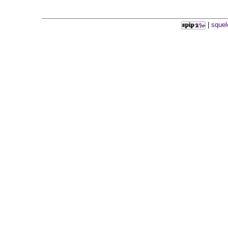
|
squel