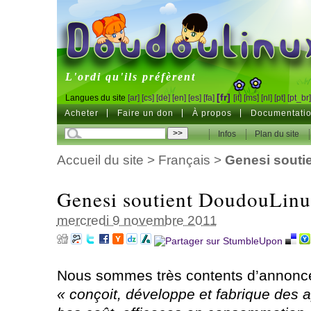
DoudouLinux
L'ordi qu'ils préfèrent
[fr]
Langues du site
[ar]
[cs]
[de]
[en]
[es]
[fa]
[it]
[ms]
[nl]
[pt]
[pt_br
Acheter
Faire un don
À propos
Documentati
Infos
Plan du site
Accueil du site
>
Français
>
Genesi souti
Genesi soutient DoudouLin
mercredi 9 novembre 2011
Nous sommes très contents d’annonc
« conçoit, développe et fabrique des a