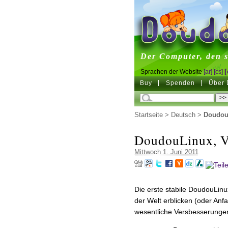
DoudouL
Der Computer, den s
[
Sprachen der Website
[ar]
[cs]
Buy
Spenden
Über 
Startseite
>
Deutsch
>
Doudou
DoudouLinux, V
Mittwoch 1. Juni 2011
Die erste stabile DoudouLi
der Welt erblicken (oder Anf
wesentliche Versbesserunge