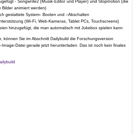
efügt - Songwrite2 (Musik-Editor und Player) und Stopmotion (die
e Bilder animiert werden)
sch gestattete System- Booten und –Abschalten
terstützung (Wi-Fi, Web-Kameras, Tablet PCs, Touchscreens)
eien hinzugefügt, die man automatisch mit Jukebox spielen kann
können Sie im Abschnitt Dailybuild die Forschungsversion
mage-Datei gerade jetzt herunterladen. Das ist noch kein finales
ailybuild