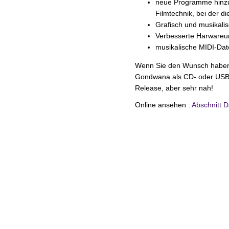
neue Programme hinzug
Filmtechnik, bei der di
Grafisch und musikali
Verbesserte Harwareun
musikalische MIDI-Dat
Wenn Sie den Wunsch haben, 
Gondwana als CD- oder USB-I
Release, aber sehr nah!
Online ansehen :
Abschnitt D