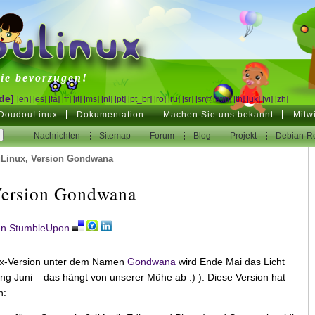
inux
ie bevorzugen!
de]
[en]
[es]
[fa]
[fr]
[it]
[ms]
[nl]
[pt]
[pt_br]
[ro]
[ru]
[sr]
[sr@latin]
[th]
[uk]
[vi]
[zh]
DoudouLinux
Dokumentation
Machen Sie uns bekannt
Mitw
Nachrichten
Sitemap
Forum
Blog
Projekt
Debian-Re
Linux, Version Gondwana
ersion Gondwana
nux-Version unter dem Namen
Gondwana
wird Ende Mai das Licht
ang Juni – das hängt von unserer Mühe ab :) ). Diese Version hat
n: