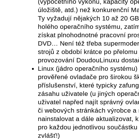
(výpočetního výkonu, kapacity op
úložiště, atd.) než konkurenční
Ty vyžadují nějakých 10 až 20 GB 
holého operačního systému, zatí
získat plnohodnotné pracovní pro
DVD… Není též třeba supermodern
strojů z období krátce po přelomu t
provozování DoudouLinuxu dostač
Linux (jádro operačního systému) 
prověřené ovladače pro širokou š
příslušenství, které typicky zafun
zásahu uživatele (u jiných opera
uživatel napřed najít správný ovl
či webových stránkách výrobce a 
nainstalovat a dále aktualizovat, 
pro každou jednotlivou součástku a
zvlášť!)