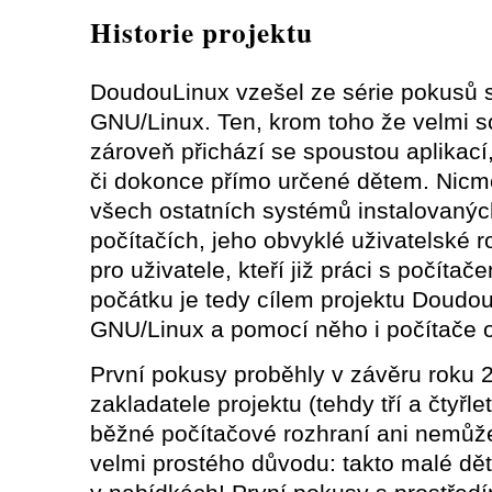
Historie projektu
DoudouLinux vzešel ze série pokusů 
GNU/Linux. Ten, krom toho že velmi sc
zároveň přichází se spoustou aplikací,
či dokonce přímo určené dětem. Nicmé
všech ostatních systémů instalovaný
počítačích, jeho obvyklé uživatelské 
pro uživatele, kteří již práci s počít
počátku je tedy cílem projektu Doudou
GNU/Linux a pomocí něho i počítače 
První pokusy proběhly v závěru roku 2
zakladatele projektu (tehdy tří a čtyřl
běžné počítačové rozhraní ani nemůže 
velmi prostého důvodu: takto malé dět