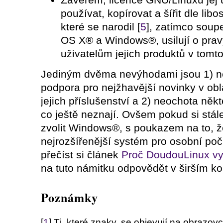
používat, kopírovat a šířit dle libo
které se narodil [
5
], zatímco soup
OS X® a Windows®, usilují o prav
uživatelům jejich produktů v tomt
Jediným dvěma nevýhodami jsou 1) n
podpora pro nejžhavější novinky v obl
jejich příslušenství a 2) neochota někt
co ještě neznají. Ovšem pokud si stále
zvolit Windows®, s poukazem na to, ž
nejrozšířenější systém pro osobní po
přečíst si článek
Proč DoudouLinux v
na tuto námitku odpovědět v širším ko
Poznámky
[
1
] Tj. které znaky, se objevují na obrazov