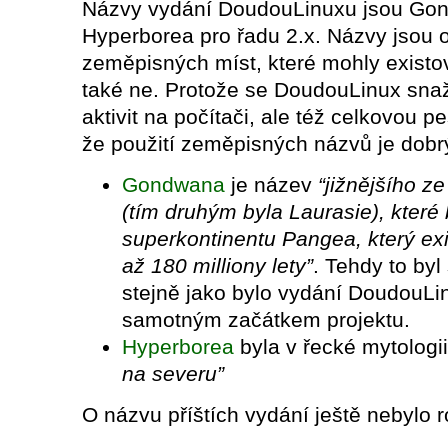
Názvy vydání DoudouLinuxu jsou Gon
Hyperborea pro řadu 2.x. Názvy jsou
zeměpisných míst, které mohly existova
také ne. Protože se DoudouLinux snaž
aktivit na počítači, ale též celkovou p
že použití zeměpisných názvů je dobr
Gondwana
je název
“jižnějšího z
(tím druhým byla Laurasie), které 
superkontinentu Pangea, který exi
až 180 milliony lety”
. Tehdy to by
stejně jako bylo vydání Doudou
samotným začátkem projektu.
Hyperborea
byla v řecké mytologi
na severu”
O názvu příštích vydání ještě nebylo 