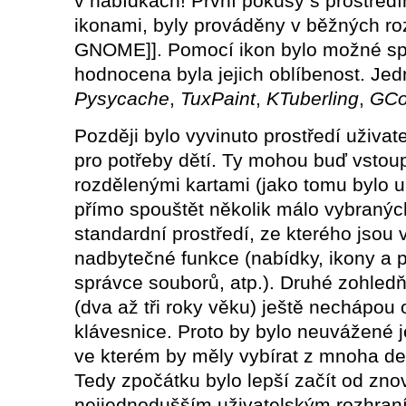
v nabídkách! První pokusy s prostřed
ikonami, byly prováděny v běžných ro
GNOME]]. Pomocí ikon bylo možné spus
hodnocena byla jejich oblíbenost. Jed
Pysycache
,
TuxPaint
,
KTuberling
,
GCo
Později bylo vyvinuto prostředí uživat
pro potřeby dětí. Ty mohou buď vstoup
rozdělenými kartami (jako tomu bylo 
přímo spouštět několik málo vybraných
standardní prostředí, ze kterého jsou 
nadbytečné funkce (nabídky, ikony a p
správce souborů, atp.). Druhé zohledň
(dva až tři roky věku) ještě nechápou 
klávesnice. Proto by bylo neuvážené je
ve kterém by měly vybírat z mnoha des
Tedy zpočátku bylo lepší začít od zn
nejjednodušším uživatelským rozhraní