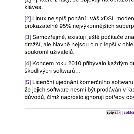
kláves.
[
2
] Linux nejspíš pohání i váš xDSL modem
prokazatelně 95% nejvýkonnějších super
[
3
] Samozřejmě, existují ještě počítače zna
dražší, ale hlavně nejsou o nic lepší v oh
soukromí uživatelů.
[
4
] Koncem roku 2010 přibývalo každým dn
škodlivých softwarů…
[
5
] Licenční ujednání komerčního softwaru 
že jejich software nesmí být prodáván v řa
důvodů, čímž naprosto ignorují potřeby oby
|
šablo