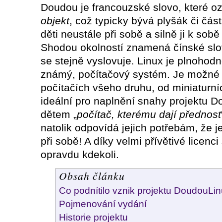
Doudou je francouzské slovo, které o
objekt
, což typicky bývá plyšák či čás
děti neustále při sobě a silně ji k sobě
Shodou okolností znamená čínské sl
se stejně vyslovuje. Linux je plnohod
známý, počítačový systém. Je možné 
počítačích všeho druhu, od miniaturníc
ideální pro naplnění snahy projektu 
dětem „
počítač, kterému dají přednost
natolik odpovídá jejich potřebám, že j
při sobě! A díky velmi přívětivé licenc
opravdu kdekoli.
Obsah článku
Co podnítilo vznik projektu DoudouLi
Pojmenování vydání
Historie projektu