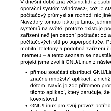
V dnešní době zná většina lidí z osob
operační systém Windows®, což je sta
počítačový průmysl se rozhodl nic jin
Navzdory tomuto faktu je Linux jedním
systémů na světě, protože existuje po
zařízení než jen osobní počítače: od a
počítačových sítí po superpočítače. Pat
mobilní telefony a podobná zařízení či
Internetu – a tento seznam se neustál
projekt jsme zvolili GNU/Linux z násle
přímou součástí distribucí GNU/L
značné množství aplikací, z nich
dětem. Navíc je zde přítomen pr
těchto aplikací, který zaručuje, 
koexistovat.
GNU/Linux pro svůj provoz potřeb