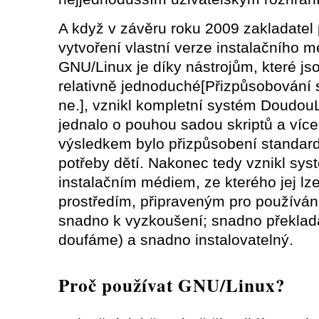
A když v závěru roku 2009 zakladatel pr
vytvoření vlastní verze instalačního 
GNU/Linux je díky nástrojům, které jsou
relativně jednoduché[Přizpůsobování 
ne.], vznikl kompletní systém Doudou
jednalo o pouhou sadou skriptů a více
výsledkem bylo přizpůsobení standard
potřeby dětí. Nakonec tedy vznikl sys
instalačním médiem, ze kterého jej lz
prostředím, připraveným pro používání
snadno k vyzkoušení; snadno překlada
doufáme) a snadno instalovatelný.
Proč používat GNU/Linux?