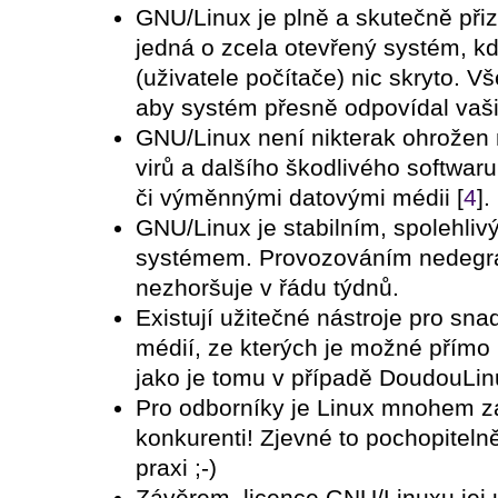
GNU/Linux je plně a skutečně přiz
jedná o zcela otevřený systém, k
(uživatele počítače) nic skryto. V
aby systém přesně odpovídal vaš
GNU/Linux není nikterak ohrožen 
virů a dalšího škodlivého softwaru,
či výměnnými datovými médii [
4
].
GNU/Linux je stabilním, spolehli
systémem. Provozováním nedegra
nezhoršuje v řádu týdnů.
Existují užitečné nástroje pro sn
médií, ze kterých je možné přímo
jako je tomu v případě DoudouLin
Pro odborníky je Linux mnohem z
konkurenti! Zjevné to pochopiteln
praxi ;-)
Závěrem, licence GNU/Linuxu jej