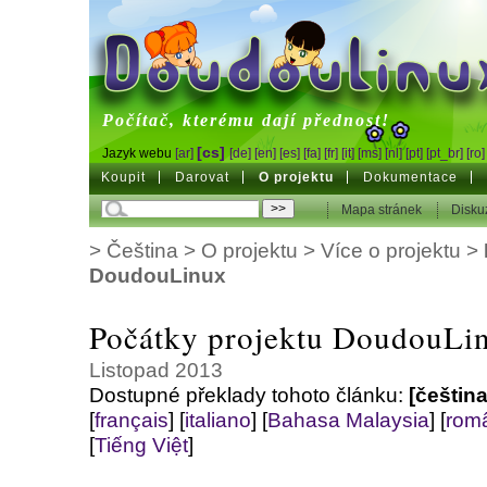
DoudouLinux
Počítač, kterému dají přednost!
[cs]
Jazyk webu
[ar]
[de]
[en]
[es]
[fa]
[fr]
[it]
[ms]
[nl]
[pt]
[pt_br]
[ro]
Koupit
Darovat
O projektu
Dokumentace
Mapa stránek
Disku
>
Čeština
>
O projektu
>
Více o projektu
>
DoudouLinux
Počátky projektu DoudouLi
Listopad 2013
Dostupné překlady tohoto článku:
[čeština
[
français
]
[
italiano
]
[
Bahasa Malaysia
]
[
rom
[
Tiếng Việt
]