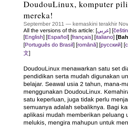
DoudouLinux, komputer pil
mereka!
September 2011 — kemaskini terakhir No
All the versions of this article:
]
عربي
[
[
češti
[
English
]
[
Español
]
[
français
]
[
italiano
]
[Bah
[
Português do Brasil
]
[
română
]
[
русский
]
[
с
文
]
DoudouLinux menawarkan satu set di
pendidikan serta mudah digunakan un
belajar. Seawal usia 2 tahun, mana-
menggunakan DoudouLinux. Kemahir
satu keperluan, juga tidak perlu menja
semuanya adalah sebaliknya. Bagi ka
aplikasi mudah memberikan peluang u
melukis, mengira mahupun untuk me