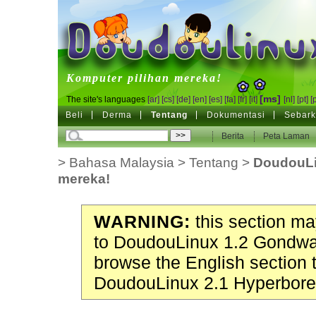
DoudouLinux
Komputer pilihan mereka!
[ms]
The site's languages
[ar]
[cs]
[de]
[en]
[es]
[fa]
[fr]
[it]
[nl]
[pt]
[
Beli
Derma
Tentang
Dokumentasi
Sebark
Berita
Peta Laman
>
Bahasa Malaysia
>
Tentang
>
DoudouLi
mereka!
WARNING:
this section may
to DoudouLinux 1.2 Gondwa
browse the English section 
DoudouLinux 2.1 Hyperbore