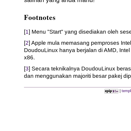
salinan yang anda mahu!
Footnotes
[
1
] Menu "Start" yang disediakan oleh sese
[
2
] Apple mula memasang pemproses Intel
DoudouLinux hanya berjalan di AMD, Intel 
x86.
[
3
] Secara teknikalnya DoudouLinux bera
dan menggunakan majoriti besar pakej dipi
|
templ