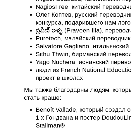
NagiosFree, китайский переводч
Олег Коптев, русский переводчи
конкурса, подарившего нам лого
ప్రవీణ్ ఇళ్ళ (Praveen Illa), перево
Puretech, малайский переводчик
Salvatore Gagliano, итальянский
Sithu Thwin, бирманский перево
Yago Nuchera, иснанский перев
люди из French National Educat
проект в школах
Мы также благодарны людям, котор
стать краше:
Benoît Vallade, который создал
1.x Гондвана и постер DoudouLi
Stallman®