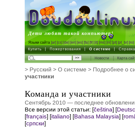
DoudouLinux
Дети любят такой компьютер!
Языки сайта
[ar]
[cs]
[de]
[en]
[es]
[fa]
[fr]
[it]
[ms]
[nl]
[pt]
[pt_br]
[ro]
Купить
Пожертвования
О системе
Справк
Новости
Карта сай
>
Русский
>
О системе
>
Подробнее о с
участники
Команда и участники
Сентябрь 2010 — последнее обновлени
Все версии этой статьи:
[
čeština
]
[
Deuts
[
français
]
[
italiano
]
[
Bahasa Malaysia
]
[
rom
[
српски
]