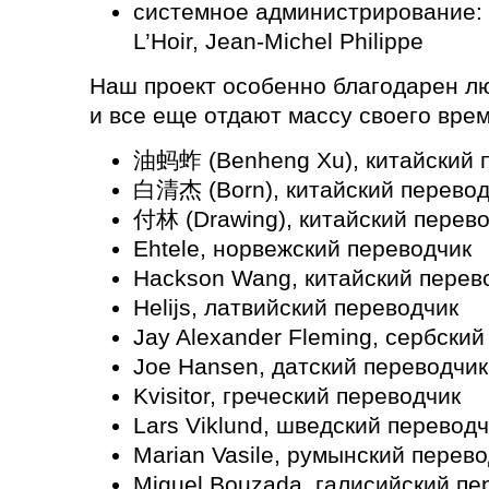
системное администрирование: 
L’Hoir, Jean-Michel Philippe
Наш проект особенно благодарен л
и все еще отдают массу своего вре
油蚂蚱 (Benheng Xu), китайский 
白清杰 (Born), китайский перевод
付林 (Drawing), китайский перев
Ehtele, норвежский переводчик
Hackson Wang, китайский перев
Helijs, латвийский переводчик
Jay Alexander Fleming, сербский
Joe Hansen, датский переводчик
Kvisitor, греческий переводчик
Lars Viklund, шведский переводч
Marian Vasile, румынский перев
Miguel Bouzada, галисийский пе