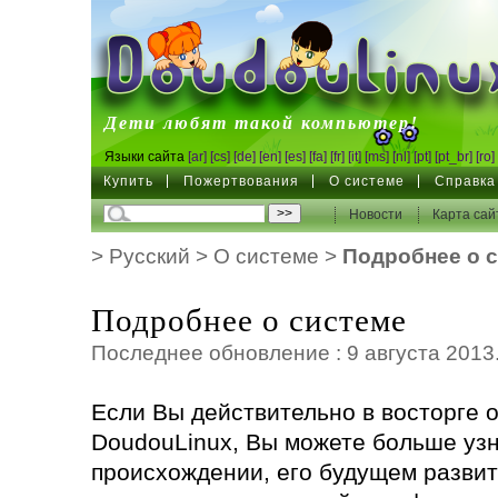
DoudouLinux
Дети любят такой компьютер!
Языки сайта
[ar]
[cs]
[de]
[en]
[es]
[fa]
[fr]
[it]
[ms]
[nl]
[pt]
[pt_br]
[ro]
Купить
Пожертвования
О системе
Справка
Новости
Карта сай
>
Русский
>
О системе
>
Подробнее о 
Подробнее о системе
Последнее обновление : 9 августа 2013
Если Вы действительно в восторге о
DoudouLinux, Вы можете больше узн
происхождении, его будущем развит