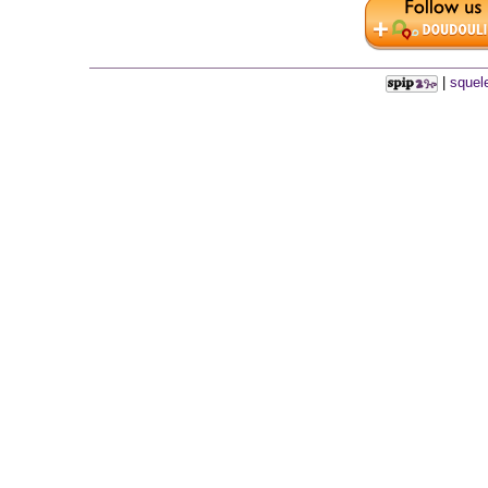
|
squel