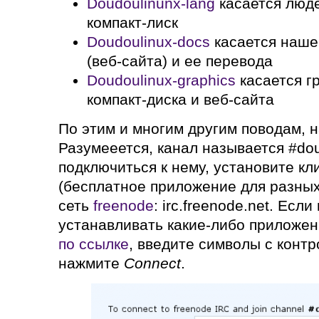
Doudoulinunx-lang
касается люде
компакт-лиск
Doudoulinux-docs
касается наше
(веб-сайта) и ее перевода
Doudoulinux-graphics
касается г
компакт-диска и веб-сайта
По этим и многим другим поводам, на
Разумееется, канал называется #dou
подключиться к нему, установите кл
(бесплатное приложение для разных
сеть
freenode
: irc.freenode.net. Если
устанавливать какие-либо приложен
по ссылке
, введите символы с конт
нажмите
Connect
.