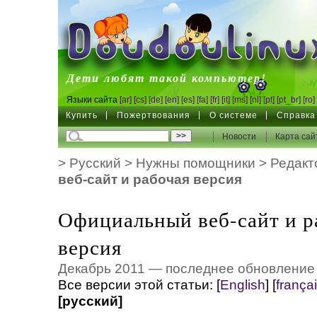
DoudouLinux
Дети любят такой компьютер!
Языки сайта
[ar]
[cs]
[de]
[en]
[es]
[fa]
[fr]
[it]
[ms]
[nl]
[pt]
[pt_br]
[ro]
Купить
Пожертвования
О системе
Справка
Новости
Карта сай
>
Русский
>
Нужны помощники
>
Редакт
веб-сайт и рабочая версия
Официальный веб-сайт и р
версия
Декабрь 2011 — последнее обновление
Все версии этой статьи:
[
English
]
[
frança
[русский]