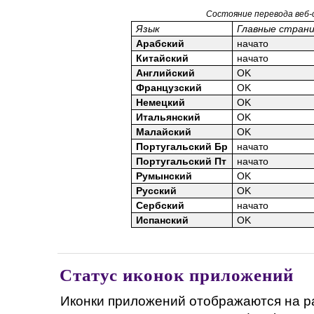
Состояние перевода веб
Язык
Главные стран
Арабский
начато
Китайский
начато
Английский
OK
Французский
OK
Немецкий
OK
Итальянский
OK
Малайский
OK
Португальский Бр
начато
Португальский Пт
начато
Румынский
OK
Русский
OK
Сербский
начато
Испанский
OK
Статус иконок приложений
Иконки приложений отображаются на р