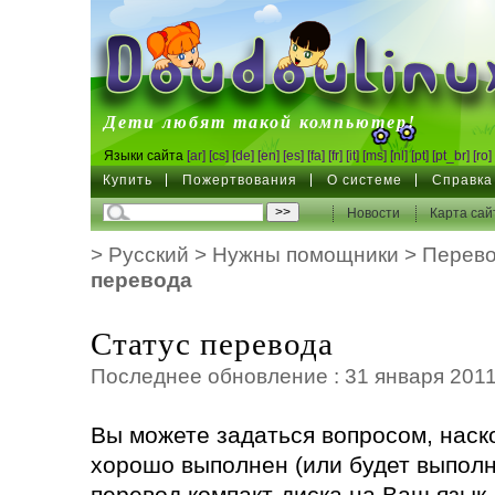
DoudouLinux
Дети любят такой компьютер!
Языки сайта
[ar]
[cs]
[de]
[en]
[es]
[fa]
[fr]
[it]
[ms]
[nl]
[pt]
[pt_br]
[ro]
Купить
Пожертвования
О системе
Справка
Новости
Карта сай
>
Русский
>
Нужны помощники
>
Перево
перевода
Статус перевода
Последнее обновление : 31 января 2011
Вы можете задаться вопросом, наск
хорошо выполнен (или будет выполн
перевод компакт-диска на Ваш язык.