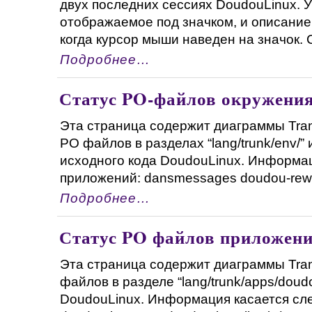
двух последних сессиях DoudouLinux. У
отображаемое под значком, и описание,
когда курсор мыши наведен на значок. С
Подробнее…
Статус PO-файлов окружени
Эта страница содержит диаграммы Tran
PO файлов в разделах “lang/trunk/env/” и 
исходного кода DoudouLinux. Информа
приложений: dansmessages doudou-rewrit
Подробнее…
Статус PO файлов приложен
Эта страница содержит диаграммы Tran
файлов в разделе “lang/trunk/apps/doudo
DoudouLinux. Информация касается с