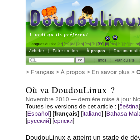
DoudouLinux
L'ordi qu'ils préfèrent
[fr]
Langues du site
[ar]
[cs]
[de]
[en]
[es]
[fa]
[it]
[ms]
[nl]
[pt]
[pt_br
Acheter
Faire un don
À propos
Documentati
Infos
Plan du site
>
Français
>
À propos
>
En savoir plus
>
O
Où va DoudouLinux ?
Novembre 2010 — dernière mise à jour 
Toutes les versions de cet article :
[
čeština
[
Español
]
[français]
[
italiano
]
[
Bahasa Mal
[
русский
]
[
српски
]
DoudouLinux a atteint un stade de dé