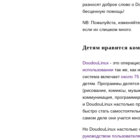
разносят доброе слово о D
бесценную помощь!
NB: Пожалуйста, изменяйте 
если их слишком много.
Детям нравится ком
DoudouLinux
- это операци
использовании
так же, как
система включает
около 75
детям. Программы делятся 
(рисование, комиксы, музык
коммуникация, программиро
и DoudouLinux настолько про
быстро стать самостоятельн
самом деле они учатся мн
Но DoudouLinux настолько 
руководством пользователя