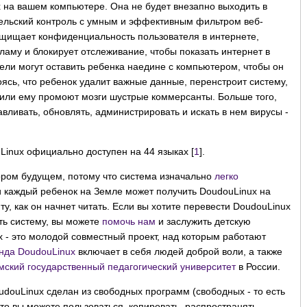
х на вашем компьютере. Она не будет внезапно выходить в
тельский контроль с умным и эффективным фильтром веб-
ащищает конфиденциальность пользователя в интернете,
ламу и блокирует отслеживание, чтобы показать интернет в
тели могут оставить ребенка наедине с компьютером, чтобы он
оясь, что ребенок удалит важные данные, перенстроит систему,
или ему промоют мозги шустрые коммерсанты. Больше того,
вливать, обновлять, администрировать и искать в нем вирусы -
inux официально доступен на 44 языках [
1
].
ором будущем, потому что система изначально
легко
и каждый ребенок на Земле может получить DoudouLinux на
у, как он начнет читать. Если вы хотите перевести DoudouLinux
ть систему, вы можете
помочь нам
и заслужить детскую
x - это молодой совместный проект, над которым работают
нда DoudouLinux
включает в себя людей доброй воли, а также
мский государственный педагогический университет
в России.
udouLinux сделан из свободных программ (свободных - то есть
что вы можете пользоваться, копировать, распространять,