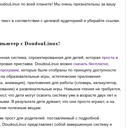
oudouLinux по всей планете! Мы очень признательны за вашу
текст в соответствии с целевой аудиторией и убирайте ссылки,
пьютер с DoudouLinux!
онная система, спроектированная для детей, которая
проста в
 игровая приставка. DoudouLinux можно
скачать бесплатно
,
 программ
, которые были отобраны по принципу доступности
на образовательные игры, эстетические приложения
а, анимация), приложения для работы (словарь, калькулятор,
вание) и развлекательные игры. Навыков чтения не требуется,
ст, что дети могут освоить систему уже в возрасте двух лет и
ыми. В результате дети думают, что они просто играют, а на
огим полезным вещам.
же прост для родителей. поставляемый с подробной
, DoudouLinux представляет собой завершенную систему и