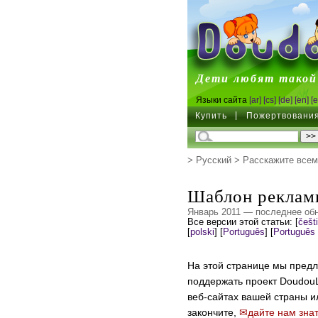
DoudouL
Дети любят такой
Языки сайта
[ar]
[cs]
[de]
[en]
[e
Купить
Пожертвовани
>
Русский
>
Расскажите всем
Шаблон рекламн
Январь 2011 — последнее обн
Все версии этой статьи:
[
češt
[
polski
]
[
Português
]
[
Português 
На этой странице мы предл
поддержать проект DoudouL
веб-сайтах вашей страны ил
закончите,
дайте нам зна