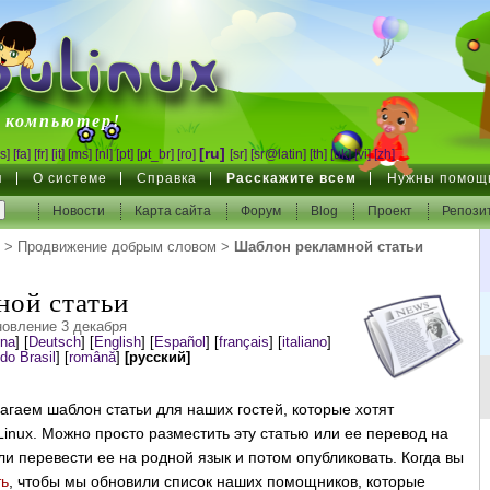
inux
 компьютер!
[ru]
s]
[fa]
[fr]
[it]
[ms]
[nl]
[pt]
[pt_br]
[ro]
[sr]
[sr@latin]
[th]
[uk]
[vi]
[zh]
я
О системе
Справка
Расскажите всем
Нужны помощ
Новости
Карта сайта
Форум
Blog
Проект
Репози
>
Продвижение добрым словом
>
Шаблон рекламной статьи
ой статьи
овление 3 декабря
ina
]
[
Deutsch
]
[
English
]
[
Español
]
[
français
]
[
italiano
]
do Brasil
]
[
română
]
[русский]
агаем шаблон статьи для наших гостей, которые хотят
inux. Можно просто разместить эту статью или ее перевод на
и перевести ее на родной язык и потом опубликовать. Когда вы
ть
, чтобы мы обновили список наших помощников, которые