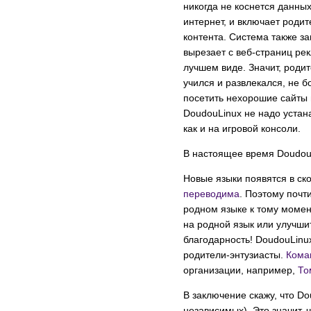
никогда не коснется данны
интернет, и включает роди
контента. Система также з
вырезает с веб-страниц рек
лучшем виде. Значит, роди
учился и развлекался, не б
посетить нехорошие сайты 
DoudouLinux не надо устана
как и на игровой консоли.
В настоящее время DoudouL
Новые языки появятся в ск
переводима
. Поэтому почт
родном языке к тому момент
на родной язык или улучши
благодарность! DoudouLinu
родители-энтузиасты.
Кома
организации, например,
То
В заключение скажу, что Do
независимых). Это значит, 