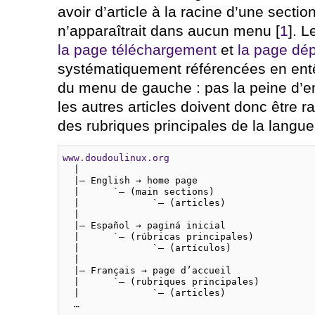
avoir d’article à la racine d’une secti
n’apparaîtrait dans aucun menu [
1
]. 
la page téléchargement
et
la page dé
systématiquement référencées en entê
du menu de gauche : pas la peine d’en
les autres articles doivent donc être
des rubriques principales de la langue
www.doudoulinux.org

  |

  |— English → home page

  |      `— (main sections)

  |             `— (articles)

  |

  |— Español → paginá inicial

  |      `— (rúbricas principales)

  |             `— (artículos)

  |

  |— Français → page d’accueil

  |      `— (rubriques principales)

  |             `— (articles)

  …