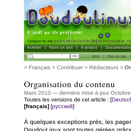
DoudouLinux
L'ordi qu'ils préfèrent
[fr]
Langues du site
[ar]
[cs]
[de]
[en]
[es]
[fa]
[it]
[ms]
[nl]
[pt]
[pt_br
Acheter
Faire un don
À propos
Documentati
Infos
Plan du site
>
Français
>
Contribuer
>
Rédacteurs
>
Or
Organisation du contenu
Mars 2010 — dernière mise à jour Octobr
Toutes les versions de cet article :
[
Deutsc
[français]
[
русский
]
À quelques exceptions près, les page
DoudouLinux sont toutes gérées grâce 