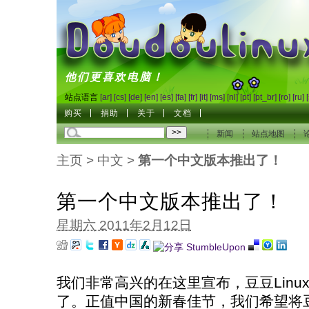
DoudouLinux
他们更喜欢电脑！
站点语言
[ar]
[cs]
[de]
[en]
[es]
[fa]
[fr]
[it]
[ms]
[nl]
[pt]
[pt_br]
[ro]
[ru]
购买
捐助
关于
文档
新闻
站点地图
主页
>
中文
>
第一个中文版本推出了！
第一个中文版本推出了！
星期六 2011年2月12日
我们非常高兴的在这里宣布，豆豆Linu
了。正值中国的新春佳节，我们希望将豆