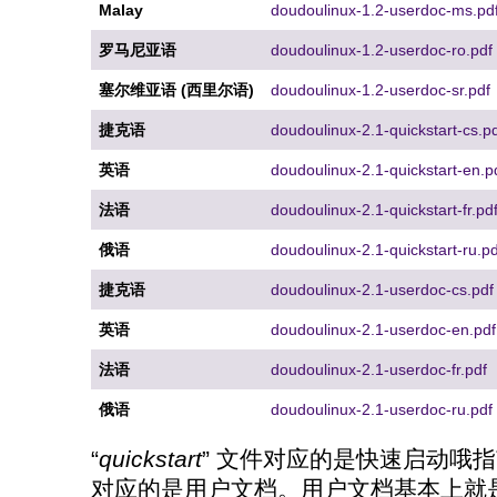
Malay
doudoulinux-1.2-userdoc-ms.pd
罗马尼亚语
doudoulinux-1.2-userdoc-ro.pdf
塞尔维亚语 (西里尔语)
doudoulinux-1.2-userdoc-sr.pdf
捷克语
doudoulinux-2.1-quickstart-cs.p
英语
doudoulinux-2.1-quickstart-en.p
法语
doudoulinux-2.1-quickstart-fr.pd
俄语
doudoulinux-2.1-quickstart-ru.pd
捷克语
doudoulinux-2.1-userdoc-cs.pdf
英语
doudoulinux-2.1-userdoc-en.pdf
法语
doudoulinux-2.1-userdoc-fr.pdf
俄语
doudoulinux-2.1-userdoc-ru.pdf
“
quickstart
” 文件对应的是快速启动哦指南(
对应的是用户文档。用户文档基本上就