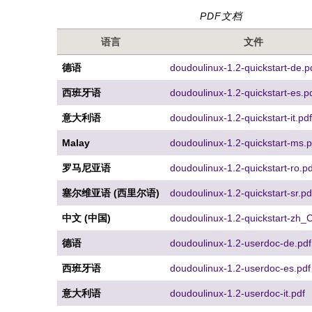
PDF文档
语言
文件
德语
doudoulinux-1.2-quickstart-de.p
西班牙语
doudoulinux-1.2-quickstart-es.p
意大利语
doudoulinux-1.2-quickstart-it.pdf
Malay
doudoulinux-1.2-quickstart-ms.p
罗马尼亚语
doudoulinux-1.2-quickstart-ro.pd
塞尔维亚语 (西里尔语)
doudoulinux-1.2-quickstart-sr.pd
中文 (中国)
doudoulinux-1.2-quickstart-zh_
德语
doudoulinux-1.2-userdoc-de.pdf
西班牙语
doudoulinux-1.2-userdoc-es.pdf
意大利语
doudoulinux-1.2-userdoc-it.pdf