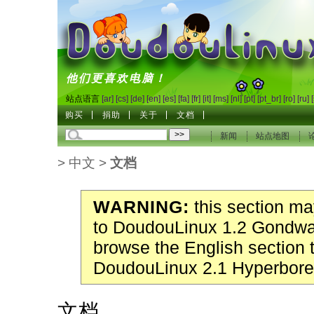
DoudouLinux
他们更喜欢电脑！
站点语言
[ar]
[cs]
[de]
[en]
[es]
[fa]
[fr]
[it]
[ms]
[nl]
[pt]
[pt_br]
[ro]
[ru]
购买
捐助
关于
文档
新闻
站点地图
>
中文
>
文档
WARNING:
this section may
to DoudouLinux 1.2 Gondwa
browse the English section 
DoudouLinux 2.1 Hyperbore
文档