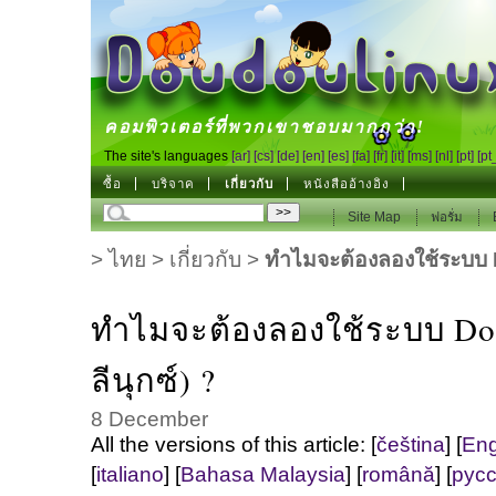
DoudouLinux
คอมพิวเตอร์ที่พวกเขาชอบมากกว่า!
The site's languages
[ar]
[cs]
[de]
[en]
[es]
[fa]
[fr]
[it]
[ms]
[nl]
[pt]
[pt
ซื้อ
บริจาค
เกี่ยวกับ
หนังสืออ้างอิง
Site Map
ฟอรั่ม
>
ไทย
>
เกี่ยวกับ
>
ทำไมจะต้องลองใช้ระบบ D
ทำไมจะต้องลองใช้ระบบ Dou
ลีนุกซ์) ?
8 December
All the versions of this article:
[
čeština
]
[
Eng
[
italiano
]
[
Bahasa Malaysia
]
[
română
]
[
рус