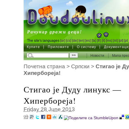
DoudouLinux
Рачунар дражи деци!
The site's languages
[ar]
[cs]
[de]
[en]
[es]
[fa]
[fr]
[it]
[ms]
[nl]
[pt]
[pt
Купите
Приложите
О систему
Документаци
Новости
Мапа през
Почетна страна
>
Српски
>
Стигао је Д
Хипербореја!
Стигао је Дуду линукс —
Хипербореја!
Friday 28 June 2013