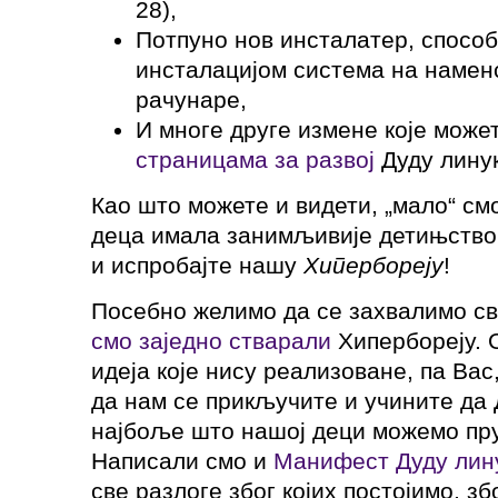
28),
Потпуно нов инсталатер, способ
инсталацијом система на наменск
рачунаре,
И многе друге измене које може
страницама за развој
Дуду линукс
Као што можете и видети, „мало“ см
деца имала занимљивије детињство
и испробајте нашу
Хипербореју
!
Посебно желимо да се захвалимо с
смо заједно стварали
Хипербореју. О
идеја које нису реализоване, па Вас
да нам се прикључите и учините да 
најбоље што нашој деци можемо пру
Написали смо и
Манифест Дуду лин
све разлоге због којих постојимо, зб