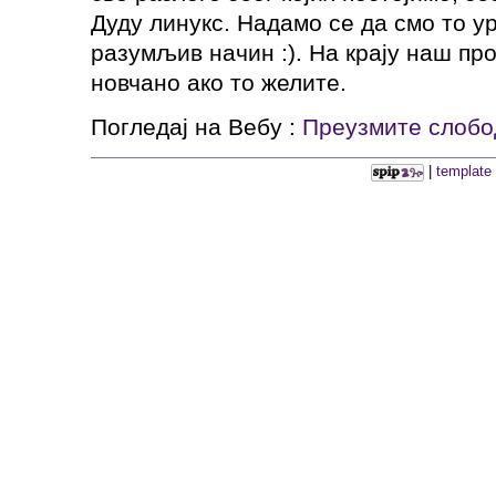
Дуду линукс. Надамо се да смо то ур
разумљив начин :). На крају наш пр
новчано ако то желите.
Погледај на Вебу :
Преузмите слобо
|
template