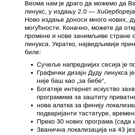
Веома нам је драго да можемо да Ва
линукс, у издању 2.0 —
Хипербореја
Ново издање доноси много нових, ду
могућности. Коначно, можете да отк
промене и нове занимљиве стране о
линукса. Укратко, највидљивије при
биле:
Сучеље напреднијих сесија је п
Графички дизајн Дуду линукса ј
није баш као „за бебе“,
Богатије интернет искуство зах
програмима за заштиту приватн
нова алатка за финију локализа
подваријанти тастатуре, временк
Преко 30 нових програма (сада их
Званична локализација на 43 јез