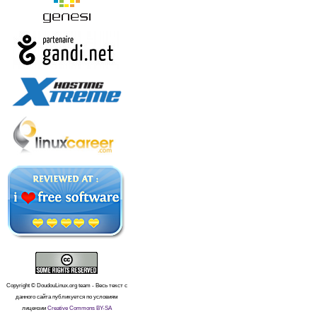
Copyright © DoudouLinux.org team - Весь текст с
данного сайта публикуется по условиям
лицензии
Creative Commons BY-SA