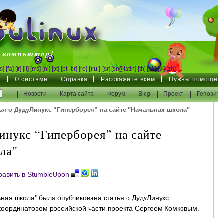
inux
 компьютер!
[ru]
s]
[fa]
[fr]
[it]
[ms]
[nl]
[pt]
[pt_br]
[ro]
[sr]
[sr@latin]
[th]
[uk]
[vi]
[zh]
я
О системе
Справка
Расскажите всем
Нужны помощн
Новости
Карта сайта
Форум
Blog
Проект
Репози
ья о ДудуЛинукс “Гиперборея” на сайте "Начальная школа"
инукс “Гиперборея” на сайте
ла"
ьная школа" была опубликована статья о ДудуЛинукс
координатором российской части проекта Сергеем Комковым.