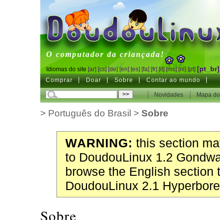
DoudouLinux
O computador da criançada!
[pt_br]
Idiomas do site
[ar]
[cs]
[de]
[en]
[es]
[fa]
[fr]
[it]
[ms]
[nl]
[pt]
Comprar
Doar
Sobre
Contar ao mundo
Novidades
Mapa do 
>
Português do Brasil
>
Sobre
WARNING:
this section may
to DoudouLinux 1.2 Gondwa
browse the English section 
DoudouLinux 2.1 Hyperbore
Sobre