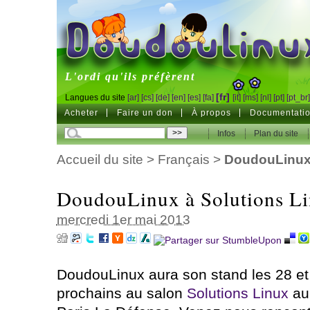
DoudouLinux
L'ordi qu'ils préfèrent
[fr]
Langues du site
[ar]
[cs]
[de]
[en]
[es]
[fa]
[it]
[ms]
[nl]
[pt]
[pt_br
Acheter
Faire un don
À propos
Documentati
Infos
Plan du site
Accueil du site
>
Français
>
DoudouLinux 
DoudouLinux à Solutions L
mercredi 1er mai 2013
DoudouLinux aura son stand les 28 et
prochains au salon
Solutions Linux
au