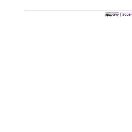
|
squel