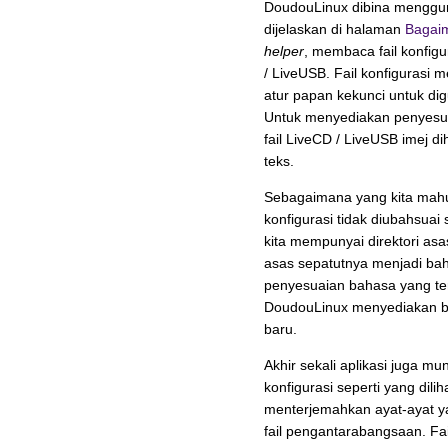
DoudouLinux dibina menggun
dijelaskan di halaman
Bagaim
helper
, membaca fail konfigu
/ LiveUSB. Fail konfigurasi
atur papan kekunci untuk di
Untuk menyediakan penyesuai
fail LiveCD / LiveUSB imej d
teks.
Sebagaimana yang kita mahu
konfigurasi tidak diubahsuai
kita mempunyai direktori asa
asas sepatutnya menjadi ba
penyesuaian bahasa yang te
DoudouLinux menyediakan b
baru.
Akhir sekali aplikasi juga mu
konfigurasi seperti yang dil
menterjemahkan ayat-ayat ya
fail pengantarabangsaan. Fai