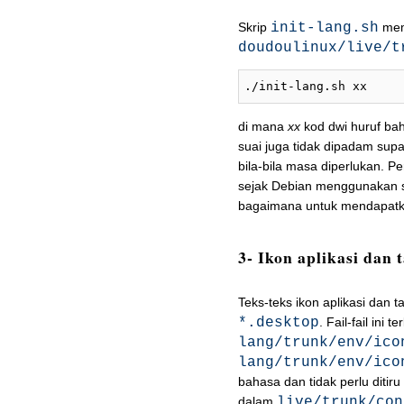
Skrip
init-lang.sh
memb
doudoulinux/live/t
./init-lang.sh xx
di mana
xx
kod dwi huruf bah
suai juga tidak dipadam sup
bila-bila masa diperlukan. P
sejak Debian menggunakan sp
bagaimana untuk mendapatka
3- Ikon aplikasi dan
Teks-teks ikon aplikasi dan 
*.desktop
. Fail-fail ini 
lang/trunk/env/ico
lang/trunk/env/ico
bahasa dan tidak perlu ditiru 
dalam
live/trunk/con