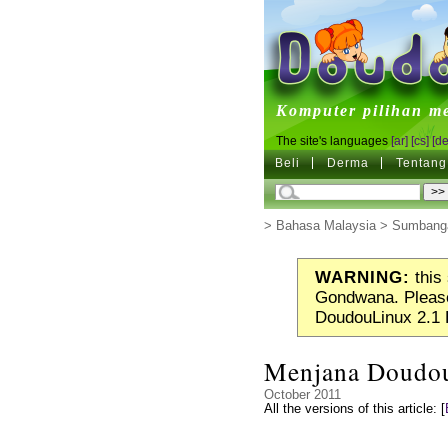
DoudouL
Komputer pilihan m
The site's languages
[ar]
[cs]
[de
Beli
Derma
Tentang
>
Bahasa Malaysia
>
Sumbang
WARNING:
this 
Gondwana. Please
DoudouLinux 2.1 
Menjana Doudou
October 2011
All the versions of this article:
[