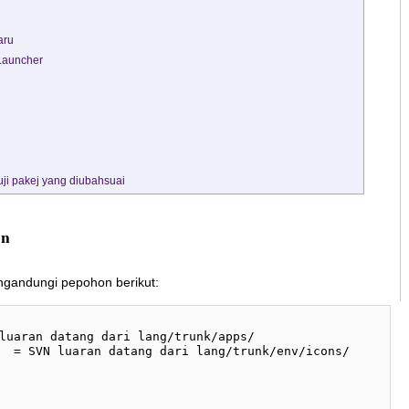
aru
xLauncher
ji pakej yang diubahsuai
on
ngandungi pepohon berikut: