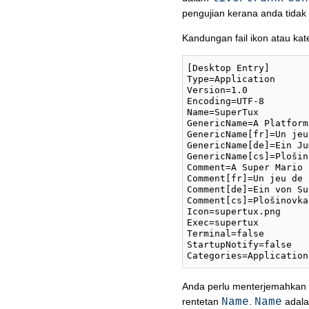
pengujian kerana anda tidak 
Kandungan fail ikon atau kate
[Desktop Entry]

Type=Application

Version=1.0

Encoding=UTF-8

Name=SuperTux

GenericName=A Platform
GenericName[fr]=Un jeu
GenericName[de]=Ein Ju
GenericName[cs]=Plošin
Comment=A Super Mario 
Comment[fr]=Un jeu de 
Comment[de]=Ein von Su
Comment[cs]=Plošinovka
Icon=supertux.png

Exec=supertux

Terminal=false

StartupNotify=false

Anda perlu menterjemahkan
rentetan
Name
.
Name
adala