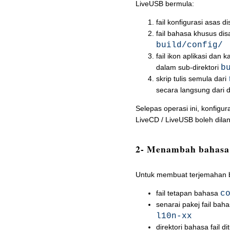
LiveUSB bermula:
fail konfigurasi asas di
fail bahasa khusus disa
build/config/
fail ikon aplikasi dan k
dalam sub-direktori
b
skrip tulis semula dari
secara langsung dari
Selepas operasi ini, konfigur
LiveCD / LiveUSB boleh di
2- Menambah bahasa
Untuk membuat terjemahan b
fail tetapan bahasa
c
senarai pakej fail bah
l10n-xx
direktori bahasa fail dit