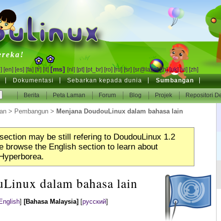
inux
ereka!
[ms]
]
[en]
[es]
[fa]
[fr]
[it]
[nl]
[pt]
[pt_br]
[ro]
[ru]
[sr]
[sr@latin]
[th]
[uk]
[vi]
[zh]
Dokumentasi
Sebarkan kepada dunia
Sumbangan
Berita
Peta Laman
Forum
Blog
Projek
Repositori D
an
>
Pembangun
>
Menjana DoudouLinux dalam bahasa lain
section may be still refering to DoudouLinux 1.2
 browse the English section to learn about
Hyperborea.
Linux dalam bahasa lain
English
]
[Bahasa Malaysia]
[
русский
]