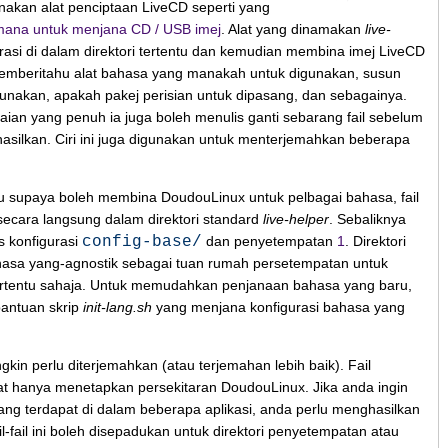
akan alat penciptaan LiveCD seperti yang
ana untuk menjana CD / USB imej
. Alat yang dinamakan
live-
rasi di dalam direktori tertentu dan kemudian membina imej LiveCD
 memberitahu alat bahasa yang manakah untuk digunakan, susun
gunakan, apakah pakej perisian untuk dipasang, dan sebagainya.
an yang penuh ia juga boleh menulis ganti sebarang fail sebelum
ihasilkan. Ciri ini juga digunakan untuk menterjemahkan beberapa
 supaya boleh membina DoudouLinux untuk pelbagai bahasa, fail
 secara langsung dalam direktori standard
live-helper
. Sebaliknya
s konfigurasi
config-base/
dan penyetempatan
1
. Direktori
hasa yang-agnostik sebagai tuan rumah persetempatan untuk
rtentu sahaja. Untuk memudahkan penjanaan bahasa yang baru,
antuan skrip
init-lang.sh
yang menjana konfigurasi bahasa yang
ngkin perlu diterjemahkan (atau terjemahan lebih baik). Fail
ihat hanya menetapkan persekitaran DoudouLinux. Jika anda ingin
ng terdapat di dalam beberapa aplikasi, anda perlu menghasilkan
l-fail ini boleh disepadukan untuk direktori penyetempatan atau