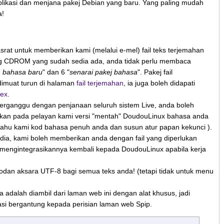
likasi dan menjana pakej Debian yang baru. Yang paling mudah
a!
srat untuk memberikan kami (melalui e-mel) fail teks terjemahan
 CDROM yang sudah sedia ada, anda tidak perlu membaca
bahasa baru
" dan 6 "
senarai pakej bahasa
". Pakej fail
dimuat turun di halaman
fail terjemahan
, ia juga boleh didapati
Fex
.
terganggu dengan penjanaan seluruh sistem Live, anda boleh
kan pada pelayan kami versi "mentah" DoudouLinux bahasa anda
ahu kami kod bahasa penuh anda dan susun atur papan kekunci ).
sedia, kami boleh memberikan anda dengan fail yang diperlukan
mengintegrasikannya kembali kepada DoudouLinux apabila kerja
an aksara UTF-8 bagi semua teks anda! (tetapi tidak untuk menu
adalah diambil dari laman web ini dengan alat khusus, jadi
si bergantung kepada perisian laman web Spip.