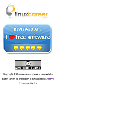
Copyright © DoudouLinux.org team - Semua teks
dalam laman ini diterbitkan di bawah lesen
Creative
Commons BY-SA