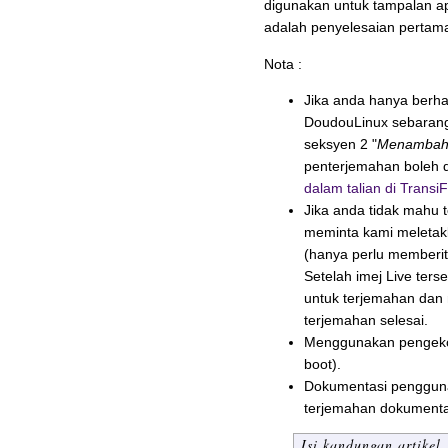
digunakan untuk tampalan ap
adalah penyelesaian pertam
Nota :
Jika anda hanya berha
DoudouLinux sebarang
seksyen 2 "
Menambah 
penterjemahan boleh 
dalam talian di Transi
Jika anda tidak mahu 
meminta kami meletak
(hanya perlu memberit
Setelah imej Live ter
untuk terjemahan dan 
terjemahan selesai.
Menggunakan pengekod
boot).
Dokumentasi pengguna 
terjemahan dokumenta
Isi kandungan artikel