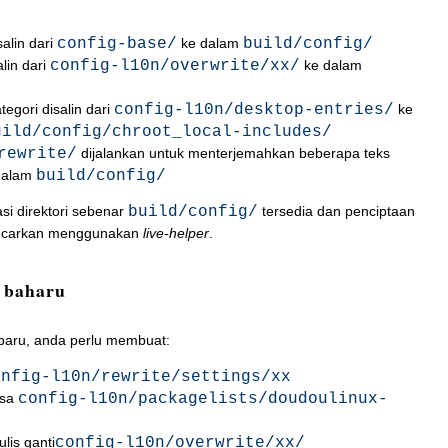
salin dari
config-base/
ke dalam
build/config/
lin dari
config-l10n/overwrite/xx/
ke dalam
ategori disalin dari
config-l10n/desktop-entries/
ke
uild/config/chroot_local-includes/
rewrite/
dijalankan untuk menterjemahkan beberapa teks
 dalam
build/config/
asi direktori sebenar
build/config/
tersedia dan penciptaan
lancarkan menggunakan
live-helper
.
 baharu
aru, anda perlu membuat:
onfig-l10n/rewrite/settings/xx
asa
config-l10n/packagelists/doudoulinux-
ulis ganti
config-l10n/overwrite/xx/