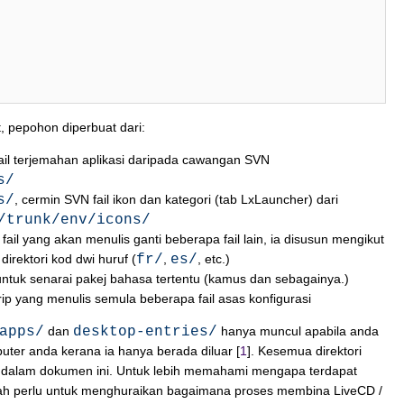
t, pepohon diperbuat dari:
ail terjemahan aplikasi daripada cawangan SVN
s/
s/
, cermin SVN fail ikon dan kategori (tab LxLauncher) dari
/trunk/env/icons/
 fail yang akan menulis ganti beberapa fail lain, ia disusun mengikut
rektori kod dwi huruf (
fr/
,
es/
, etc.)
untuk senarai pakej bahasa tertentu (kamus dan sebagainya.)
rip yang menulis semula beberapa fail asas konfigurasi
apps/
dan
desktop-entries/
hanya muncul apabila anda
er anda kerana ia hanya berada diluar [
1
]. Kesemua direktori
an dalam dokumen ini. Untuk lebih memahami mengapa terdapat
alah perlu untuk menghuraikan bagaimana proses membina LiveCD /