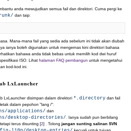
antu anda mewujudkan semua fail dan direktori. Cuma pergi ke
runk/
dan taip:
asa. Mana-mana fail yang sedia ada sebelum ini tidak akan diubah
aya ianya boleh digunakan untuk mengemas kini direktori bahasa
erhatikan bahawa anda tidak bebas untuk memilih kod dwi huruf
esifikasi ISO. Lihat
halaman FAQ pembangun
untuk mengetahui
n kod-kod ini.
 tab LxLauncher
tab LxLauncher disimpan dalam direktori
*.directory
dan fail
terletak dalam pepohon "lang /":
ns/applications/
dan
ns/desktop-directories/
. Ianya sudah pun berbilang
tetapi terus disunting [
2
] . Tolong
jangan sunting salinan SVN
fig-l10n/desktop-entries/
kecuali untuk tujuan