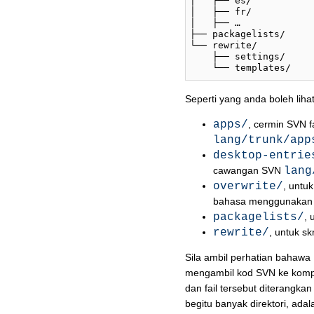
│   ├── es/

│   ├── fr/

│   ├── …

├── packagelists/

└── rewrite/

    ├── settings/

Seperti yang anda boleh liha
apps/
, cermin SVN f
lang/trunk/app
desktop-entrie
cawangan SVN
lang
overwrite/
, untuk
bahasa menggunakan di
packagelists/
, 
rewrite/
, untuk sk
Sila ambil perhatian bahawa
mengambil kod SVN ke komput
dan fail tersebut diterangk
begitu banyak direktori, ad