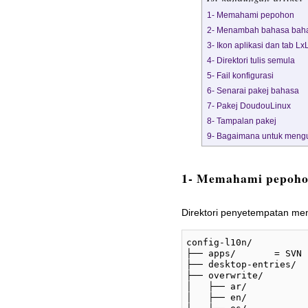
1- Memahami pepohon
2- Menambah bahasa bah
3- Ikon aplikasi dan tab L
4- Direktori tulis semula
5- Fail konfigurasi
6- Senarai pakej bahasa
7- Pakej DoudouLinux
8- Tampalan pakej
9- Bagaimana untuk mengu
1- Memahami pepoh
Direktori penyetempatan me
config-l10n/

├── apps/	= SVN luaran datang dari lang/trunk/apps/

├── desktop-entries/	= SVN luaran datang dari lang/trunk/env/icons/

├── overwrite/

│   ├── ar/

│   ├── en/
