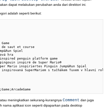
akan dapat melakukan perubahan anda dari direktori ini.
gori adalah seperti berikut:
 Game

 de saut et course

mp&Run Spiel

ová hra

inspired penguin platform game

pingouin inspiré de Super Mario®

per Mario inspiriertes Pinguin Jump&Run Spiel

 inspirovaná SuperMariem s tučňákem Tuxem v hlavní roli

 atau meningkatkan sekurang-kurangnya
Comment
dan juga
h nama aplikasi icon seperti dipaparkan pada desktop