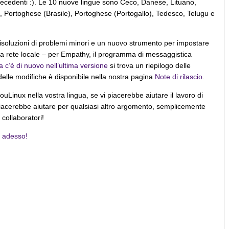
recedenti :). Le 10 nuove lingue sono Ceco, Danese, Lituano,
Portoghese (Brasile), Portoghese (Portogallo), Tedesco, Telugu e
risoluzioni di problemi minori e un nuovo strumento per impostare
la rete locale – per Empathy, il programma di messaggistica
 c’è di nuovo nell’ultima versione
si trova un riepilogo delle
delle modifiche è disponibile nella nostra pagina
Note di rilascio
.
Linux nella vostra lingua, se vi piacerebbe aiutare il lavoro di
 piacerebbe aiutare per qualsiasi altro argomento, semplicemente
collaboratori!
e adesso!