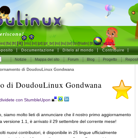
inux
feriscono!
[it]
[es]
[fa]
[fr]
[ms]
[nl]
[pt]
[pt_br]
[ro]
[ru]
[sr]
[sr@latin]
[th]
[uk]
[vi]
[zh]
oposito
Documentazione
Ditelo al mondo
Contribuire
Notizie
Mappa del sito
Forum
Blog
Progetto
Reposi
iornamento di DoudouLinux Gondwana
to di DoudouLinux Gondwana
, siamo molto lieti di annunciare che il nostro primo aggiornamento
versione 1.1, è arrivato il 29 settembre del corrente mese!
ti nuovi contributori, è disponibile in 25 lingue ufficialmente