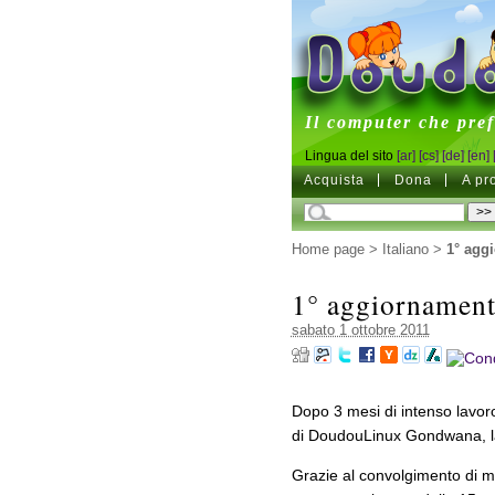
DoudouL
Il computer che pre
Lingua del sito
[ar]
[cs]
[de]
[en]
Acquista
Dona
A pr
Home page
>
Italiano
>
1° agg
1° aggiornamen
sabato 1 ottobre 2011
Dopo 3 mesi di intenso lavoro
di DoudouLinux Gondwana, la 
Grazie al convolgimento di mol