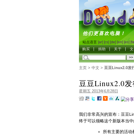
DoudouL
他们更喜欢电脑！
站点语言
[ar]
[cs]
[de]
[en]
[es]
[f
购买
捐助
关于
文
主页
>
中文
>
豆豆Linux2.0
豆豆Linux2.0
星期五 2013年6月28日
我们非常高兴的宣布：豆豆Lin
终于可以领略这个新版本当中
所有主要的活动