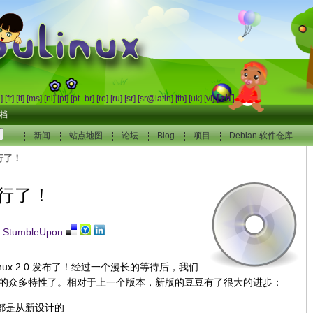
inux
[zh]
a]
[fr]
[it]
[ms]
[nl]
[pt]
[pt_br]
[ro]
[ru]
[sr]
[sr@latin]
[th]
[uk]
[vi]
档
新闻
站点地图
论坛
Blog
项目
Debian 软件仓库
发行了！
发行了！
ux 2.0 发布了！经过一个漫长的等待后，我们
的众多特性了。相对于上一个版本，新版的豆豆有了很大的进步：
都是从新设计的